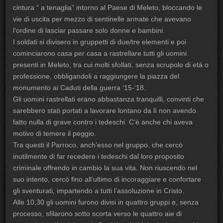
cintura “ a tenaglia” intorno al Paese di Meleto, bloccando le
vie di uscita per mezzo di sentinelle armate che avevano
l’ordine di lasciar passare solo donne e bambini.
I soldati si divisero in gruppetti di due/tre elementi e poi
cominciarono casa per casa a rastrellare tutti gli uomini
presenti in Meleto, tra cui molti sfollati, senza scrupolo di età o
professione, obbligandoli a raggiungere la piazza del
monumento ai Caduti della guerra ‘15-‘18.
Gli uomini rastrellati erano abbastanza tranquilli, convinti che
sarebbero stati portati a lavorare lontano da lì non avendo
fatto nulla di grave contro i tedeschi. C’è anche chi aveva
motivo di temere il peggio.
Tra questi il Parroco, anch’esso nel gruppo, che cercò
inutilmente di far recedere i tedeschi dal loro proposito
criminale offrendo in cambio la sua vita. Non riuscendo nel
suo intento, cercò fino all’ultimo di incoraggiare e confortare
gli sventurati, impartendo a tutti l’assoluzione in Cristo.
Alle 10,30 gli uomini furono divisi in quattro gruppi e, senza
processo, sfilarono sotto scorta verso le quattro aie di