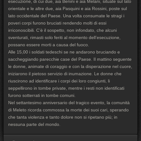
esecuzione, di cui due, aia Benini e aia Melani, situate sul lato
orientale e le altre due, aia Pasquini e aia Rossini, poste sul
lato occidentale del Paese. Una volta consumate le stragi i
poveri corpi furono bruciati rendendo molti di essi
irriconoscibili. C’è il sospetto, non infondato, che alcuni
sventurati, rimasti solo feriti al momento dell’esecuzione,
possano essere morti a causa del fuoco.
Alle 15,00 i soldati tedeschi se ne andarono bruciando e
saccheggiando parecchie case del Paese. Il mattino seguente
le donne, animate di coraggio e con la disperazione nel cuore,
iniziarono il pietoso servizio di inumazione. Le donne che
riuscirono ad identificare i corpi dei loro congiunti, li
seppellirono in tombe private, mentre i resti non identificati
furono sotterrati in tombe comuni.
Nel settantesimo anniversario del tragico evento, la comunità
di Meleto ricorda commossa la morte dei suoi cari, sperando
che tanta violenza e tanto dolore non si ripetano più; in
nessuna parte del mondo.